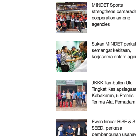
MINDET Sports
strengthens camarade
cooperation among
agencies
Sukan MINDET perku
semangat kekitaan,
kerjasama antara age
JKKK Tambulion Ulu
Tingkat Kesiapsiagaa
Kebakaran, 5 Premis
Terima Alat Pemadam
Ewon lancar RISE & S
SEED, perkasa
pembangunan usaha