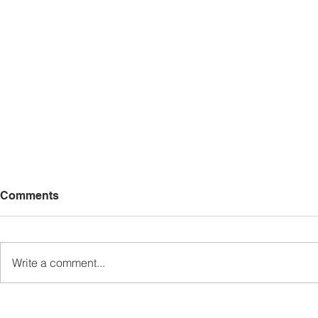
Comments
Write a comment...
Madius persoal status wang
TDM laksa