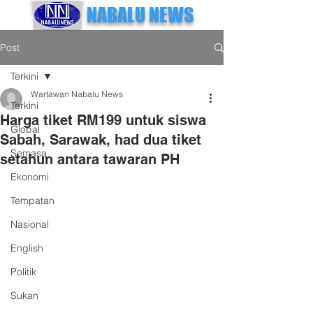
NABALU NEWS
Post
Terkini
Wartawan Nabalu News
Terkini
Harga tiket RM199 untuk siswa
Global
Sabah, Sarawak, had dua tiket
Semasa
setahun antara tawaran PH
Ekonomi
Tempatan
Nasional
English
Politik
Sukan