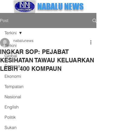
NABALU NEWS
Post
Terkini
nabalunews
Terkini
INGKAR SOP: PEJABAT
Global
KESIHATAN TAWAU KELUARKAN
Semasa
LEBIH 400 KOMPAUN
Ekonomi
Tempatan
Nasional
English
Politik
Sukan