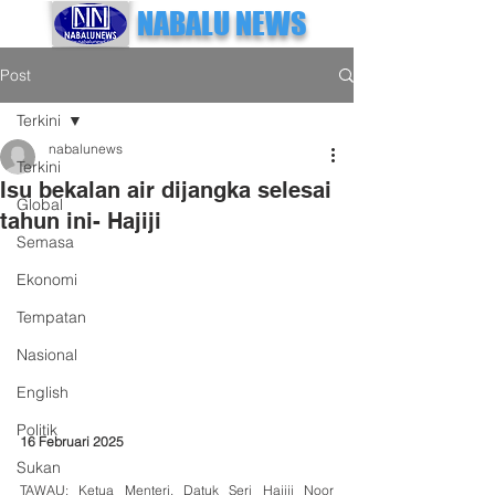
NABALU NEWS
Post
Terkini
nabalunews
Terkini
Isu bekalan air dijangka selesai
Global
tahun ini- Hajiji
Semasa
Ekonomi
Tempatan
Nasional
English
Politik
16 Februari 2025
Sukan
TAWAU: Ketua Menteri, Datuk Seri Hajiji Noor 