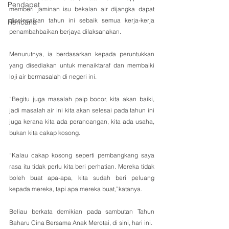
Pendapat
memberi jaminan isu bekalan air dijangka dapat 
diselesaikan tahun ini sebaik semua kerja-kerja 
Rencana
penambahbaikan berjaya dilaksanakan.
Menurutnya, ia berdasarkan kepada peruntukkan 
yang disediakan untuk menaiktaraf dan membaiki 
loji air bermasalah di negeri ini. 
“Begitu juga masalah paip bocor, kita akan baiki, 
jadi masalah air ini kita akan selesai pada tahun ini 
juga kerana kita ada perancangan, kita ada usaha, 
bukan kita cakap kosong.
“Kalau cakap kosong seperti pembangkang saya 
rasa itu tidak perlu kita beri perhatian. Mereka tidak 
boleh buat apa-apa, kita sudah beri peluang 
kepada mereka, tapi apa mereka buat,”katanya.
Beliau berkata demikian pada sambutan Tahun 
Baharu Cina Bersama Anak Merotai, di sini, hari ini.