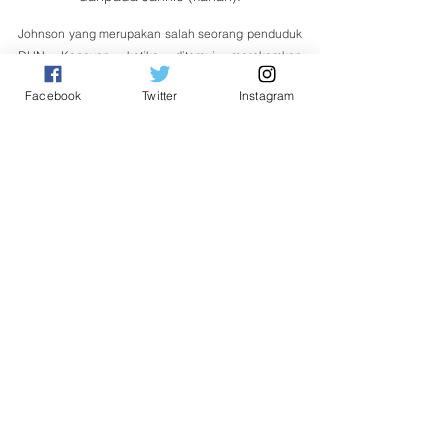
Johnson yang merupakan salah seorang penduduk 
DUN Kapayan ketika ditemui merakamkan 
penghargaan dan terima kasih kepada Ewon dan 
Facebook
Twitter
Instagram
Jannie atas sumbangan bantuan tersebut.
“Terima kasih YB Jannie dan Datuk Ewon atas 
bantuan yang sedikit sebanyak membantu saya dan 
keluarga yang terjejas akibat Covid-19.
“Semoga kerjasama antara kedua-dua wakil rakyat 
ini dapat diteruskan di masa akan datang,” katanya.
Tags:
Jannie Lasimbang
Ewon Bene
DUN Kapayan
Tempatan