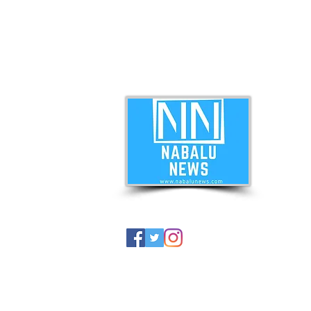
ABO
Nabal
news 