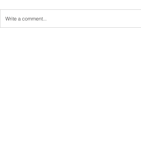
Write a comment...
MINDET Sports strengthens
Sukan MIN
camaraderie, cooperation
semangat k
among agencies
kerjasama 