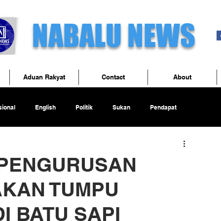
NABALU NEWS
Aduan Rakyat
Contact
About
ional
English
Politik
Sukan
Pendapat
 PENGURUSAN
AKAN TUMPU
I BATU SAPI