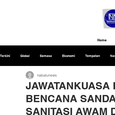
Home
Terkini
Global
Semasa
Ekonomi
Tempatan
Nas
nabalunews
Rencana
JAWATANKUASA
BENCANA SAND
SANITASI AWAM D