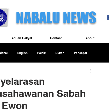
NABALU NEWS
Aduan Rakyat
Contact
About
ional
English
Politik
Sukan
Pendapat
yelarasan
usahawanan Sabah
- Ewon