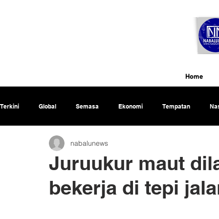
Home
Terkini
Global
Semasa
Ekonomi
Tempatan
Nas
nabalunews
Rencana
Juruukur maut dil
bekerja di tepi jal