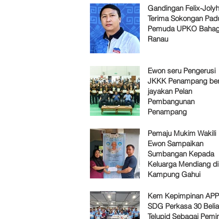
Gandingan Felix-Jol
Terima Sokongan Pad
Pemuda UPKO Bahag
Ranau
Ewon seru Pengerusi
JKKK Penampang ber
jayakan Pelan
Pembangunan
Penampang
Pemaju Mukim Wakili
Ewon Sampaikan
Sumbangan Kepada
Keluarga Mendiang di
Kampung Gahui
Kem Kepimpinan AP
SDG Perkasa 30 Belia
Telupid Sebagai Pemi