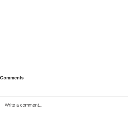
Comments
Write a comment...
Gandingan Felix-Jolyhame
Ewon seru 