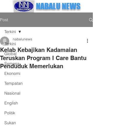
NABALU NEWS
Post
Terkini
nabalunews
Terkini
Kelab Kebajikan Kadamaian
Global
Teruskan Program I Care Bantu
Semasa
Penduduk Memerlukan
Ekonomi
Tempatan
Nasional
English
Politik
Sukan