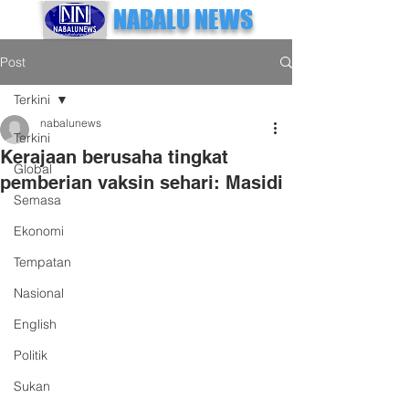
NABALU NEWS
Post
Terkini
nabalunews
Terkini
Kerajaan berusaha tingkat
Global
pemberian vaksin sehari: Masidi
Semasa
Ekonomi
Tempatan
Nasional
English
Politik
Sukan