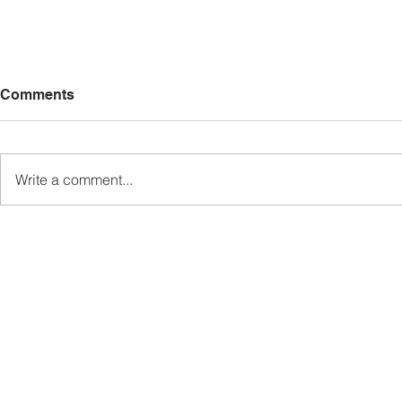
Comments
Write a comment...
Pemaju Mukim Wakili Ewon
Kem Kepim
Sampaikan Sumbangan
SDG Perkas
Kepada Keluarga Mendiang
Telupid Se
di Kampung Gahui
Masa Hada