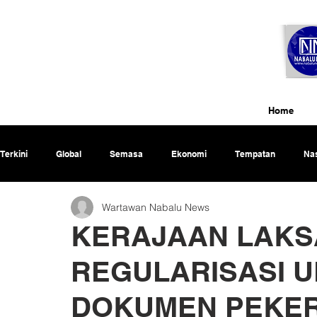
Home
Terkini
Global
Semasa
Ekonomi
Tempatan
Nas
Wartawan Nabalu News
Rencana
KERAJAAN LAK
REGULARISASI U
DOKUMEN PEKER