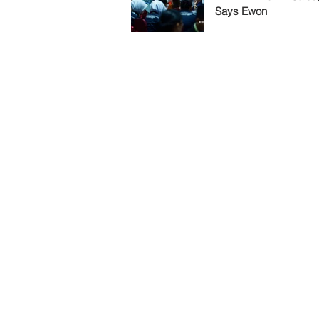
Says Ewon