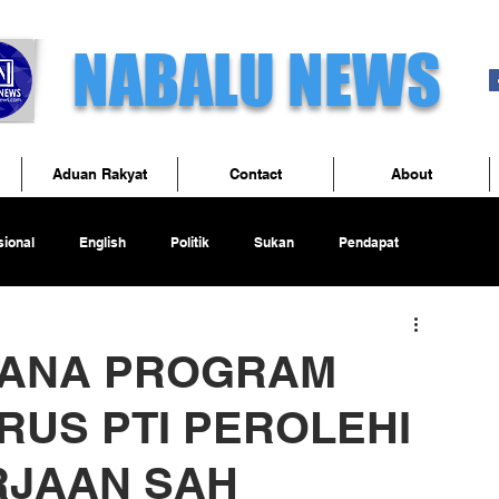
NABALU NEWS
Aduan Rakyat
Contact
About
ional
English
Politik
Sukan
Pendapat
SANA PROGRAM
RUS PTI PEROLEHI
JAAN SAH