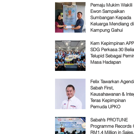
Pemaju Mukim Wakili
Ewon Sampaikan
Sumbangan Kepada
Keluarga Mendiang di
Kampung Gahui
Kem Kepimpinan AP
SDG Perkasa 30 Belia
Telupid Sebagai Pemi
Masa Hadapan
Felix Tawarkan Agenda
Sabah First,
Keusahawanan & Integ
Teras Kepimpinan
Pemuda UPKO
Sabah’s PROTUNE
Programme Records 
RM1.4 Million in Sales