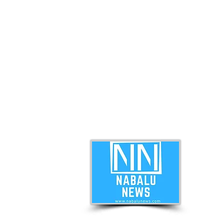
ABO
Nabal
news 