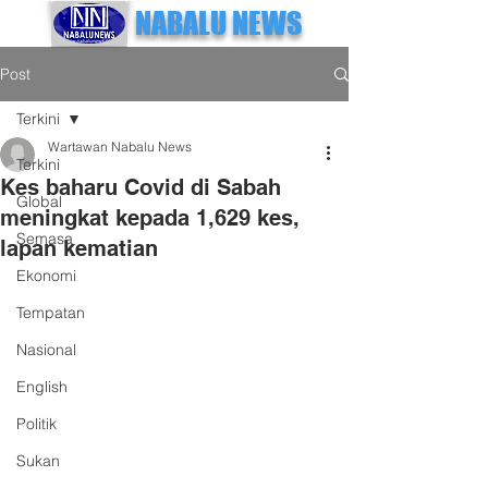
NABALU NEWS
Post
Terkini
Wartawan Nabalu News
Terkini
Kes baharu Covid di Sabah
Global
meningkat kepada 1,629 kes,
Semasa
lapan kematian
Ekonomi
Tempatan
Nasional
English
Politik
Sukan