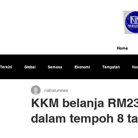
Home
Terkini
Global
Semasa
Ekonomi
Tempatan
Nas
nabalunews
Rencana
KKM belanja RM23.
dalam tempoh 8 t