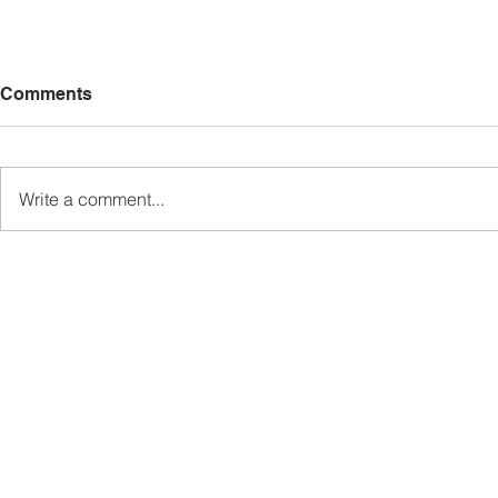
Comments
Write a comment...
MINDET Sports strengthens
Sukan MIN
camaraderie, cooperation
semangat k
among agencies
kerjasama 