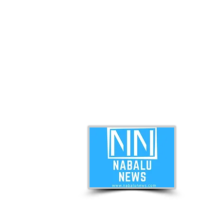
ABO
Nabal
news 