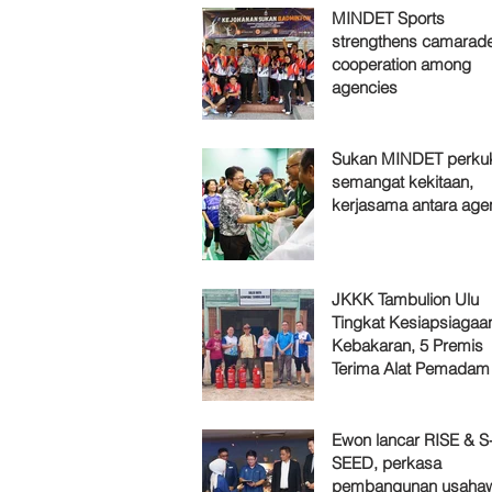
MINDET Sports
strengthens camarade
cooperation among
agencies
Sukan MINDET perku
semangat kekitaan,
kerjasama antara age
JKKK Tambulion Ulu
Tingkat Kesiapsiagaa
Kebakaran, 5 Premis
Terima Alat Pemadam
Ewon lancar RISE & S
SEED, perkasa
pembangunan usaha