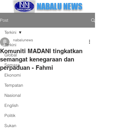
NABALU NEWS
Post
Terkini
nabalunews
Terkini
Komuniti MADANI tingkatkan
Global
semangat kenegaraan dan
Semasa
perpaduan - Fahmi
Ekonomi
Tempatan
Nasional
English
Politik
Sukan