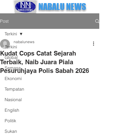
NABALU NEWS
Post
Terkini
nabalunews
Terkini
Kudat Cops Catat Sejarah
Global
Terbaik, Naib Juara Piala
Semasa
Pesuruhjaya Polis Sabah 2026
Ekonomi
Tempatan
Nasional
English
Politik
Sukan