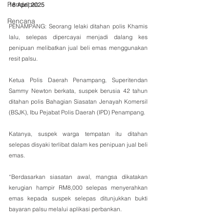
Pendapat
18 April 2025
Rencana
PENAMPANG: Seorang lelaki ditahan polis Khamis 
lalu, selepas dipercayai menjadi dalang kes 
penipuan melibatkan jual beli emas menggunakan 
resit palsu.
Ketua Polis Daerah Penampang, Superitendan 
Sammy Newton berkata, suspek berusia 42 tahun 
ditahan polis Bahagian Siasatan Jenayah Komersil 
(BSJK), Ibu Pejabat Polis Daerah (IPD) Penampang.
Katanya, suspek warga tempatan itu ditahan 
selepas disyaki terlibat dalam kes penipuan jual beli 
emas.
“Berdasarkan siasatan awal, mangsa dikatakan 
kerugian hampir RM8,000 selepas menyerahkan 
emas kepada suspek selepas ditunjukkan bukti 
bayaran palsu melalui aplikasi perbankan.