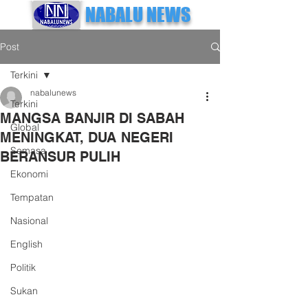
NABALU NEWS
Post
Terkini
nabalunews
Terkini
MANGSA BANJIR DI SABAH
Global
MENINGKAT, DUA NEGERI
Semasa
BERANSUR PULIH
Ekonomi
Tempatan
Nasional
English
Politik
Sukan