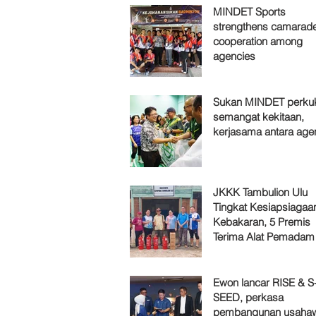
MINDET Sports
strengthens camarade
cooperation among
agencies
Sukan MINDET perku
semangat kekitaan,
kerjasama antara age
JKKK Tambulion Ulu
Tingkat Kesiapsiagaa
Kebakaran, 5 Premis
Terima Alat Pemadam
Ewon lancar RISE & S
SEED, perkasa
pembangunan usaha