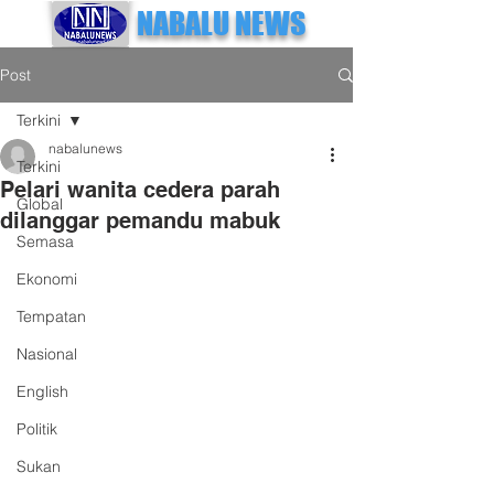
NABALU NEWS
Post
Terkini
nabalunews
Terkini
Pelari wanita cedera parah
Global
dilanggar pemandu mabuk
Semasa
Ekonomi
Tempatan
Nasional
English
Politik
Sukan