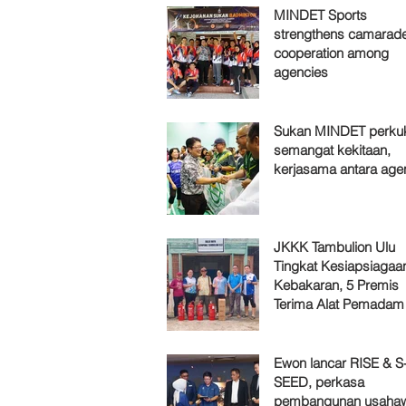
MINDET Sports
strengthens camarade
cooperation among
agencies
Sukan MINDET perku
semangat kekitaan,
kerjasama antara age
JKKK Tambulion Ulu
Tingkat Kesiapsiagaa
Kebakaran, 5 Premis
Terima Alat Pemadam
Ewon lancar RISE & S
SEED, perkasa
pembangunan usaha