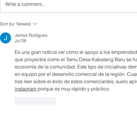
Write a comment...
MINDET Sports strengthens
Sukan MIN
Sort by:
Newest
camaraderie, cooperation
semangat k
James Rodigues
among agencies
kerjasama 
Jul 08
Es una gran noticia ver cómo el apoyo a los emprendedor
que proyectos como el Tamu Desa Kabatang Baru se hag
economía de la comunidad. Este tipo de iniciativas demu
en equipo por el desarrollo comercial de la región. C
tras leer sobre el éxito de estos comerciantes, suelo ap
instagram
 porque es muy rápido y práctico.
Like
Reply