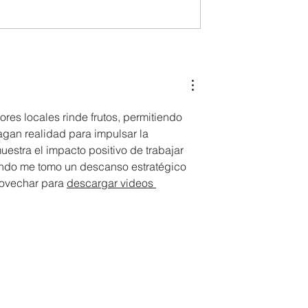
DET perkukuh
JKKK Tambulion Ulu
ekitaan,
Tingkat Kesiapsiagaan
antara agensi
Kebakaran, 5 Premis Teri
Alat Pemadam Api
es locales rinde frutos, permitiendo 
an realidad para impulsar la 
estra el impacto positivo de trabajar 
uando me tomo un descanso estratégico 
rovechar para 
descargar videos 