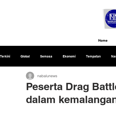
Home
Terkini
Global
Semasa
Ekonomi
Tempatan
Nas
nabalunews
Rencana
Peserta Drag Batt
dalam kemalangan 