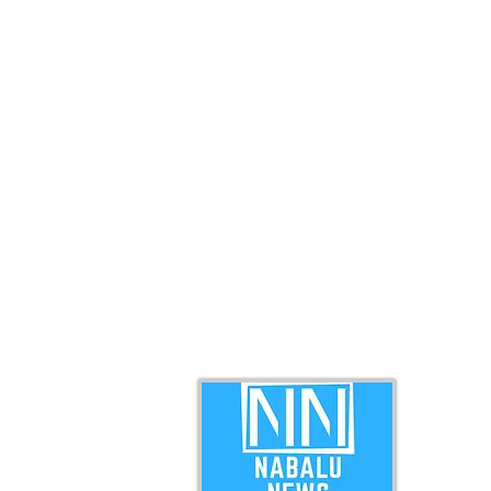
ABO
Nabal