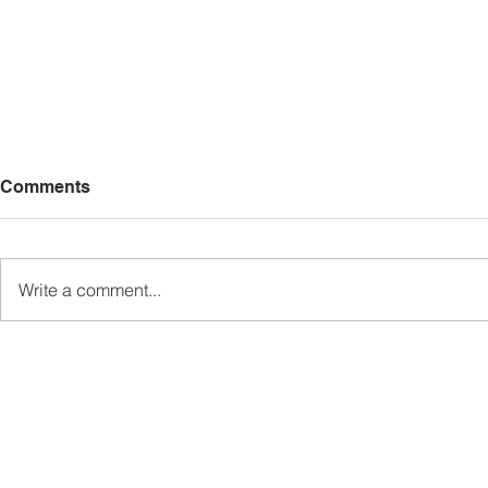
Comments
Write a comment...
Pemaju Mukim Wakili Ewon
Kem Kepim
Sampaikan Sumbangan
SDG Perkas
Kepada Keluarga Mendiang
Telupid Se
di Kampung Gahui
Masa Hada