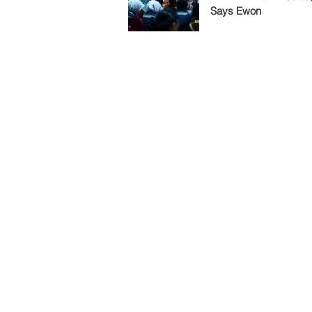
Says Ewon