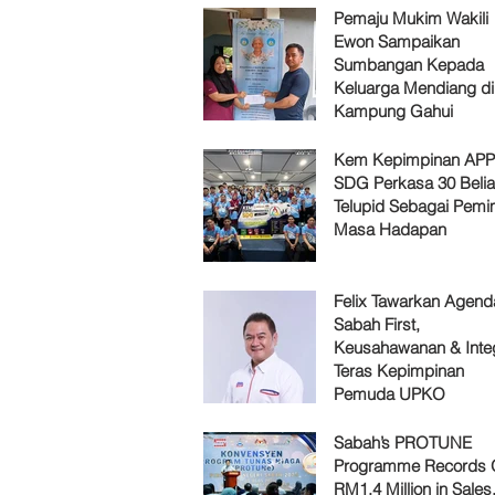
Pemaju Mukim Wakili
Ewon Sampaikan
Sumbangan Kepada
Keluarga Mendiang di
Kampung Gahui
Kem Kepimpinan AP
SDG Perkasa 30 Belia
Telupid Sebagai Pemi
Masa Hadapan
Felix Tawarkan Agenda
Sabah First,
Keusahawanan & Integ
Teras Kepimpinan
Pemuda UPKO
Sabah’s PROTUNE
Programme Records 
RM1.4 Million in Sales