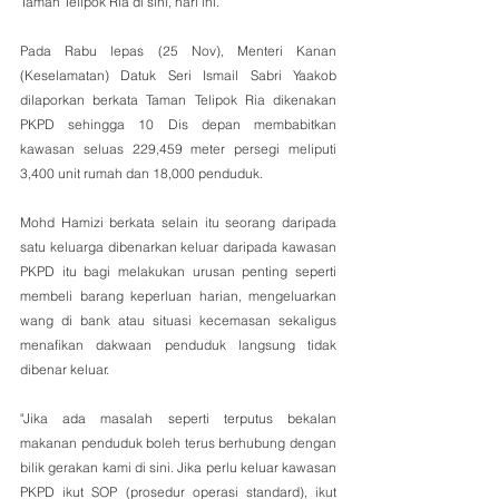
Taman Telipok Ria di sini, hari ini.
Pada Rabu lepas (25 Nov), Menteri Kanan 
(Keselamatan) Datuk Seri Ismail Sabri Yaakob 
dilaporkan berkata Taman Telipok Ria dikenakan 
PKPD sehingga 10 Dis depan membabitkan 
kawasan seluas 229,459 meter persegi meliputi 
3,400 unit rumah dan 18,000 penduduk.
Mohd Hamizi berkata selain itu seorang daripada 
satu keluarga dibenarkan keluar daripada kawasan 
PKPD itu bagi melakukan urusan penting seperti 
membeli barang keperluan harian, mengeluarkan 
wang di bank atau situasi kecemasan sekaligus 
menafikan dakwaan penduduk langsung tidak 
dibenar keluar.
"Jika ada masalah seperti terputus bekalan 
makanan penduduk boleh terus berhubung dengan 
bilik gerakan kami di sini. Jika perlu keluar kawasan 
PKPD ikut SOP (prosedur operasi standard), ikut 