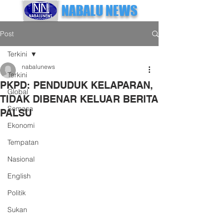
NABALU NEWS
Post
Terkini
nabalunews
Terkini
PKPD: PENDUDUK KELAPARAN,
Global
TIDAK DIBENAR KELUAR BERITA
Semasa
PALSU
Ekonomi
Tempatan
Nasional
English
Politik
Sukan