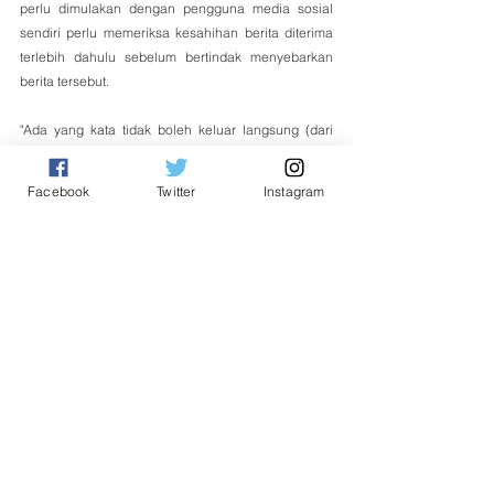
perlu dimulakan dengan pengguna media sosial 
sendiri perlu memeriksa kesahihan berita diterima 
terlebih dahulu sebelum bertindak menyebarkan 
berita tersebut.
"Ada yang kata tidak boleh keluar langsung (dari 
kawasan PKPD) tetapi tengok saya boleh sahaja 
keluar pergi beli barang keperluan, kami takut jika 
Facebook
Twitter
Instagram
terlalu banyak berita palsu ada penduduk mula 
percaya terutamanya anak-anak dan lebih teruk 
disebarkan lagi dalam kalangan penduduk," 
katanya. - Bernama
Tempatan
See All
Related Posts