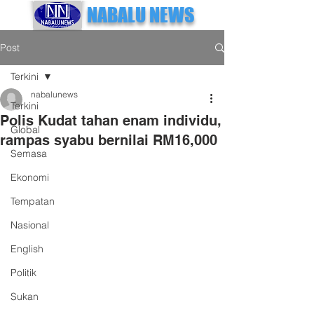
NABALU NEWS
Post
Terkini
nabalunews
Terkini
Polis Kudat tahan enam individu,
Global
rampas syabu bernilai RM16,000
Semasa
Ekonomi
Tempatan
Nasional
English
Politik
Sukan