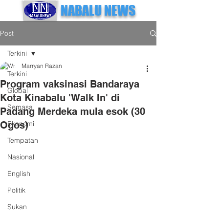
NABALU NEWS
Post
Terkini
Marryan Razan
Terkini
Program vaksinasi Bandaraya
Global
Kota Kinabalu 'Walk In' di
Semasa
Padang Merdeka mula esok (30
Ogos)
Ekonomi
Tempatan
Nasional
English
Politik
Sukan