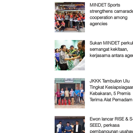
MINDET Sports
strengthens camarade
cooperation among
agencies
Sukan MINDET perku
semangat kekitaan,
kerjasama antara age
JKKK Tambulion Ulu
Tingkat Kesiapsiagaa
Kebakaran, 5 Premis
Terima Alat Pemadam
Ewon lancar RISE & S
SEED, perkasa
pembangunan usaha