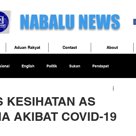
NABALU NEWS
Aduan Rakyat
Contact
About
ional
English
Politik
Sukan
Pendapat
 KESIHATAN AS
A AKIBAT COVID-19