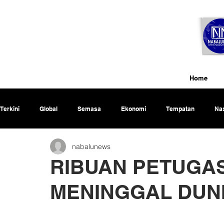
Home
Terkini
Global
Semasa
Ekonomi
Tempatan
Nas
nabalunews
Rencana
RIBUAN PETUGAS
MENINGGAL DUNI