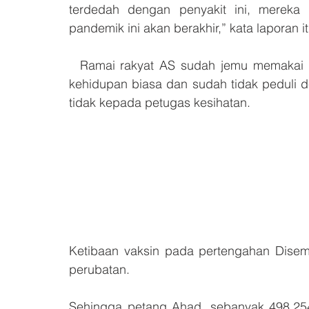
terdedah dengan penyakit ini, mereka s
pandemik ini akan berakhir,” kata laporan it
  Ramai rakyat AS sudah jemu memakai pelitup muka, putus asa untuk kembali kepada 
kehidupan biasa dan sudah tidak peduli 
tidak kepada petugas kesihatan.
Ketibaan vaksin pada pertengahan Disem
perubatan.
Sehingga petang Ahad, sebanyak 498,254 k