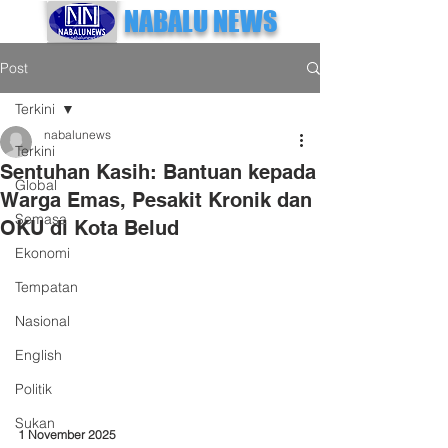
NABALU NEWS
Post
Terkini
nabalunews
Terkini
Sentuhan Kasih: Bantuan kepada
Global
Warga Emas, Pesakit Kronik dan
Semasa
OKU di Kota Belud
Ekonomi
Tempatan
Nasional
English
Politik
Sukan
1 November 2025