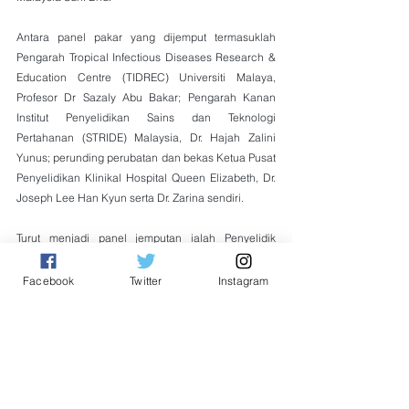
Antara panel pakar yang dijemput termasuklah 
Pengarah Tropical Infectious Diseases Research & 
Education Centre (TIDREC) Universiti Malaya, 
Profesor Dr Sazaly Abu Bakar; Pengarah Kanan 
Institut Penyelidikan Sains dan Teknologi 
Pertahanan (STRIDE) Malaysia, Dr. Hajah Zalini 
Yunus; perunding perubatan dan bekas Ketua Pusat 
Penyelidikan Klinikal Hospital Queen Elizabeth, Dr. 
Joseph Lee Han Kyun serta Dr. Zarina sendiri.
Turut menjadi panel jemputan ialah Penyelidik 
Universiti Gadjah Mada, Yogyakarta, Dr. Dewajani 
Purnomosari yang juga anggota penilai National 
Facebook
Twitter
Instagram
Authority for Containment (NAC), Kementerian 
Kesihatan, Republik Indonesia.
Simposium ini dijangka turut membahaskan 
pandangan mengenai beberapa vaksin COVID-19 
yang telah diuar-uarkan dalam media massa.