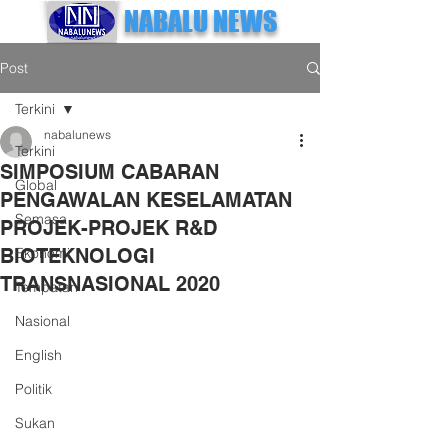
NABALU NEWS
Post
Terkini
nabalunews
Terkini
SIMPOSIUM CABARAN
Global
PENGAWALAN KESELAMATAN
Semasa
PROJEK-PROJEK R&D
BIOTEKNOLOGI
Ekonomi
TRANSNASIONAL 2020
Tempatan
Nasional
English
Politik
Sukan