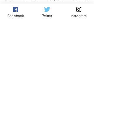
pembangunan tahunan yang merupakan dasar 
semasa.
Facebook
Twitter
Instagram
Sehubungan itu, katanya, UPKO telah membuat 
keputusan untuk terus bersama rakyat Sabah dan 
memperjuangkan hak negeri itu di bawah 
kepimpinan kerajaan negeri sedia ada.
“Kita akan teruskan perjuangan ini bersama rakyat 
Sabah untuk menuntut hak kita,” katanya.
Tags:
Ewon Benedick
Tempatan
See All
Related Posts