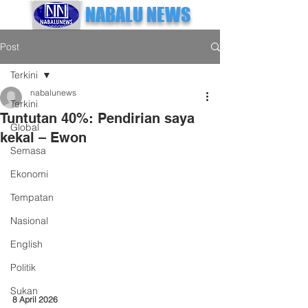
NABALU NEWS
Post
Terkini
nabalunews
Terkini
Tuntutan 40%: Pendirian saya
Global
kekal – Ewon
Semasa
Ekonomi
Tempatan
Nasional
English
Politik
Sukan
8 April 2026