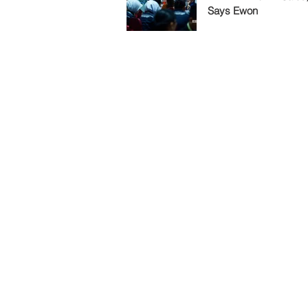
Says Ewon