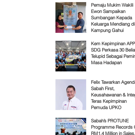
Pemaju Mukim Wakili
Ewon Sampaikan
Sumbangan Kepada
Keluarga Mendiang di
Kampung Gahui
Kem Kepimpinan AP
SDG Perkasa 30 Belia
Telupid Sebagai Pemi
Masa Hadapan
Felix Tawarkan Agenda
Sabah First,
Keusahawanan & Integ
Teras Kepimpinan
Pemuda UPKO
Sabah’s PROTUNE
Programme Records 
RM1.4 Million in Sales