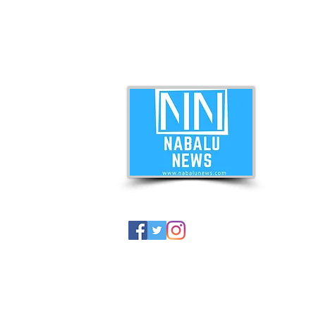
ABO
Nabal
news 