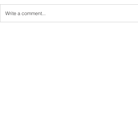
Write a comment...
Pemaju Mukim Wakili Ewon
Kem Kepim
Sampaikan Sumbangan
SDG Perkas
Kepada Keluarga Mendiang
Telupid Se
di Kampung Gahui
Masa Hada