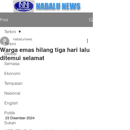
NABALU NEWS
Post
Terkini
nabalunews
Terkini
Warga emas hilang tiga hari lalu
Global
ditemui selamat
Semasa
Ekonomi
Tempatan
Nasional
English
Politik
23 Disember 2024
Sukan