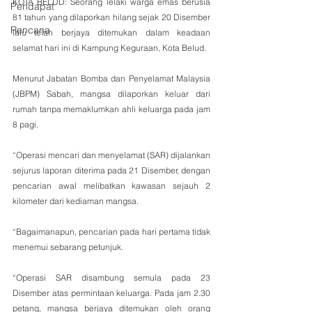
KOTA BELUD: Seorang lelaki warga emas berusia 
Pendapat
81 tahun yang dilaporkan hilang sejak 20 Disember 
Rencana
lalu telah berjaya ditemukan dalam keadaan 
selamat hari ini di Kampung Keguraan, Kota Belud.
Menurut Jabatan Bomba dan Penyelamat Malaysia 
(JBPM) Sabah, mangsa dilaporkan keluar dari 
rumah tanpa memaklumkan ahli keluarga pada jam 
8 pagi. 
“Operasi mencari dan menyelamat (SAR) dijalankan 
sejurus laporan diterima pada 21 Disember, dengan 
pencarian awal melibatkan kawasan sejauh 2 
kilometer dari kediaman mangsa.
“Bagaimanapun, pencarian pada hari pertama tidak 
menemui sebarang petunjuk. 
“Operasi SAR disambung semula pada 23 
Disember atas permintaan keluarga. Pada jam 2.30 
petang, mangsa berjaya ditemukan oleh orang 