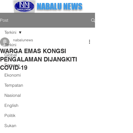
NABALU NEWS
Post
Terkini
nabalunews
Terkini
WARGA EMAS KONGSI
Global
PENGALAMAN DIJANGKITI
Semasa
COVID-19
Ekonomi
Tempatan
Nasional
English
Politik
Sukan