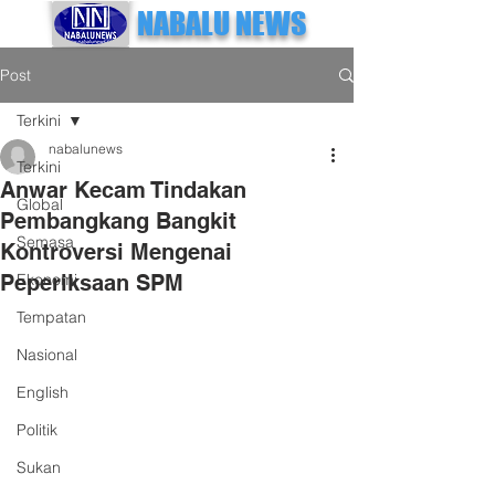
NABALU NEWS
Post
Terkini
nabalunews
Terkini
Anwar Kecam Tindakan
Global
Pembangkang Bangkit
Semasa
Kontroversi Mengenai
Peperiksaan SPM
Ekonomi
Tempatan
Nasional
English
Politik
Sukan