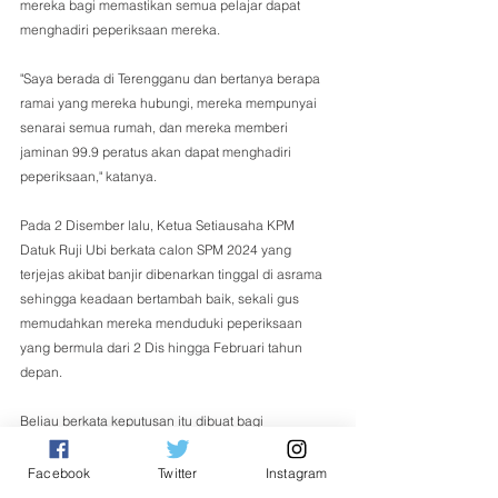
mereka bagi memastikan semua pelajar dapat 
menghadiri peperiksaan mereka.  
"Saya berada di Terengganu dan bertanya berapa 
ramai yang mereka hubungi, mereka mempunyai 
senarai semua rumah, dan mereka memberi 
jaminan 99.9 peratus akan dapat menghadiri 
peperiksaan," katanya.
Pada 2 Disember lalu, Ketua Setiausaha KPM 
Datuk Ruji Ubi berkata calon SPM 2024 yang 
terjejas akibat banjir dibenarkan tinggal di asrama 
sehingga keadaan bertambah baik, sekali gus 
memudahkan mereka menduduki peperiksaan 
yang bermula dari 2 Dis hingga Februari tahun 
depan.
Beliau berkata keputusan itu dibuat bagi 
memastikan calon yang terjejas banjir dapat 
menduduki peperiksaan seperti yang dijadualkan.
Facebook
Twitter
Instagram
Nasional