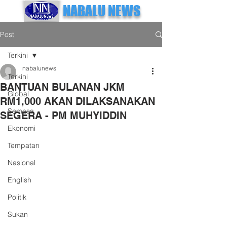
NABALU NEWS
Post
Terkini
nabalunews
Terkini
BANTUAN BULANAN JKM
Global
RM1,000 AKAN DILAKSANAKAN
Semasa
SEGERA - PM MUHYIDDIN
Ekonomi
Tempatan
Nasional
English
Politik
Sukan