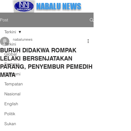
NABALU NEWS
Post
Terkini
nabalunews
Terkini
BURUH DIDAKWA ROMPAK
Global
LELAKI BERSENJATAKAN
Semasa
PARANG, PENYEMBUR PEMEDIH
MATA
Ekonomi
Tempatan
Nasional
English
Politik
Sukan