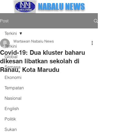
NABALU NEWS
Post
Terkini
Wartawan Nabalu News
Terkini
Covid-19: Dua kluster baharu
Global
dikesan libatkan sekolah di
Semasa
Ranau, Kota Marudu
Ekonomi
Tempatan
Nasional
English
Politik
Sukan