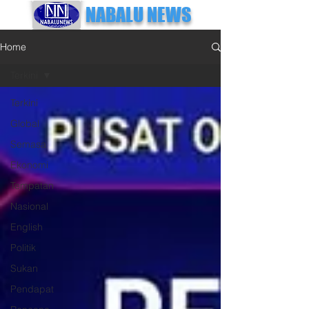
NABALU NEWS
Home
Terkini
Terkini
Global
Semasa
Ekonomi
Tempatan
Nasional
English
Politik
Sukan
Pendapat