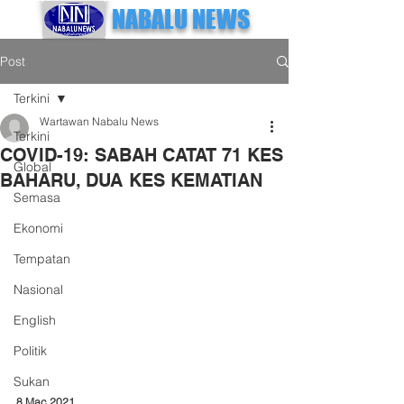
NABALU NEWS
Post
Terkini
Wartawan Nabalu News
Terkini
COVID-19: SABAH CATAT 71 KES
Global
BAHARU, DUA KES KEMATIAN
Semasa
Ekonomi
Tempatan
Nasional
English
Politik
Sukan
8 Mac 2021