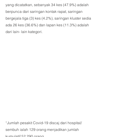
yang dicatatkan, sebanyak 34 kes (47.9%) adalah 
berpunca dari saringan kontak rapat, saringan 
bergejala tiga (3) kes (4.2%), saringan kluster sedia 
ada 26 kes (36.6%) dan lapan kes (11.3%) adalah 
dari lain- lain kategori.
“Jumlah pesakit Covid-19 discaj dari hospital/ 
sembuh ialah 129 orang menjadikan jumlah 
kumulatif 52,290 orang. 