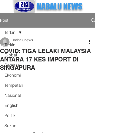
NABALU NEWS
Post
Terkini
nabalunews
Terkini
COVID: TIGA LELAKI MALAYSIA
Global
ANTARA 17 KES IMPORT DI
Semasa
SINGAPURA
Ekonomi
Tempatan
Nasional
English
Politik
Sukan