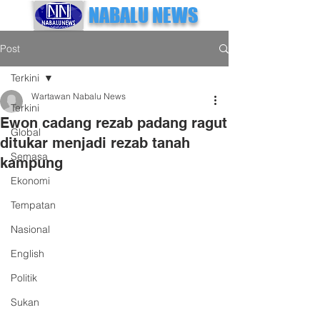
NABALU NEWS
Post
Terkini
Wartawan Nabalu News
Terkini
Ewon cadang rezab padang ragut
Global
ditukar menjadi rezab tanah
Semasa
kampung
Ekonomi
Tempatan
Nasional
English
Politik
Sukan