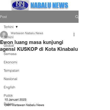
NABALU NEWS
Post
Terkini
Wartawan Nabalu News
Terkini
Ewon luang masa kunjungi
Global
agensi KUSKOP di Kota Kinabalu
Semasa
Ekonomi
Tempatan
Nasional
English
Politik
10 Januari 2023
Sukan
Oleh Wartawan Nabalu News