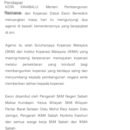
Pendapat
KOTA KINABALU: Menteri Pembangunan 
Rencana
Usahawan dan Koperasi Datuk Ewon Benedick 
meluangkan masa, hari ini, mengunjungi dua 
agensi di bawah kementeriannya yang berpejabat 
di sini.
Agensi itu ialah Suruhanjaya Koperasi Malaysia 
(SKM) dan Institut Koperasi Malaysia (IKMA) yang 
masing-masing berperanan memajukan koperasi 
melalui persekitaran yang kondusif bagi 
membangunkan koperasi yang berdaya saing dan 
menyumbang kepada pembangunan negara serta 
memberikan latihan kepada koperasi.
Ewon disambut oleh Pengarah SKM Negeri Sabah 
Matias Kundapin, Ketua Wilayah SKM Wilayah 
Pantai Barat Selatan Datu Mohd Rais Aslam Datu 
Jamigul, Pengarah IKMA Sabah Norbiha Kasmuri 
dan semua warga kerja SKM Sabah dan IKMA 
Sabah.