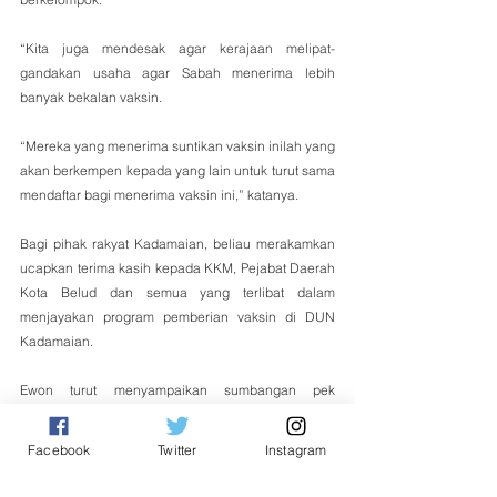
“Kita juga mendesak agar kerajaan melipat-
gandakan usaha agar Sabah menerima lebih 
banyak bekalan vaksin. 
“Mereka yang menerima suntikan vaksin inilah yang 
akan berkempen kepada yang lain untuk turut sama 
mendaftar bagi menerima vaksin ini,” katanya.
Bagi pihak rakyat Kadamaian, beliau merakamkan 
ucapkan terima kasih kepada KKM, Pejabat Daerah 
Kota Belud dan semua yang terlibat dalam 
menjayakan program pemberian vaksin di DUN 
Kadamaian.
Ewon turut menyampaikan sumbangan pek 
makanan kepada semua penerima suntikan vaksin 
di Kadamaian Square hari ini dan juga esok.
Facebook
Twitter
Instagram
Tempatan