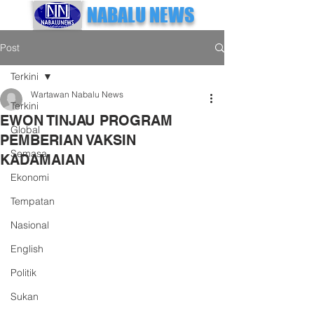
NABALU NEWS
Post
Terkini
Wartawan Nabalu News
Terkini
EWON TINJAU PROGRAM
Global
PEMBERIAN VAKSIN
Semasa
KADAMAIAN
Ekonomi
Tempatan
Nasional
English
Politik
Sukan