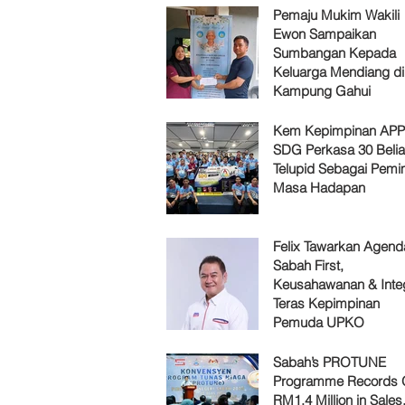
Pemaju Mukim Wakili
Ewon Sampaikan
Sumbangan Kepada
Keluarga Mendiang di
Kampung Gahui
Kem Kepimpinan AP
SDG Perkasa 30 Belia
Telupid Sebagai Pemi
Masa Hadapan
Felix Tawarkan Agenda
Sabah First,
Keusahawanan & Integ
Teras Kepimpinan
Pemuda UPKO
Sabah’s PROTUNE
Programme Records 
RM1.4 Million in Sales