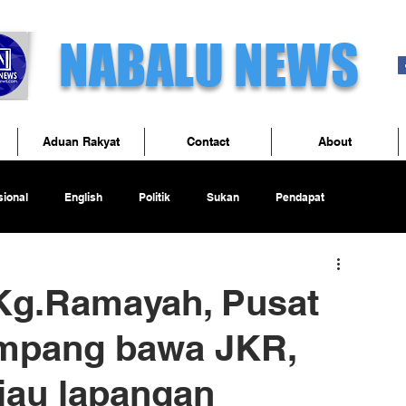
NABALU NEWS
Aduan Rakyat
Contact
About
ional
English
Politik
Sukan
Pendapat
 Kg.Ramayah, Pusat
mpang bawa JKR,
njau lapangan