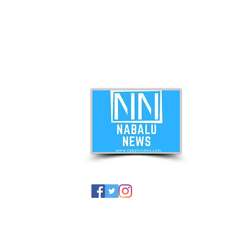
ABO
Nabal
news 