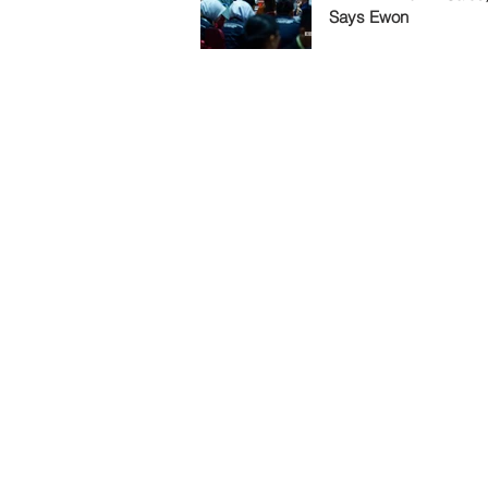
Says Ewon