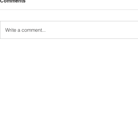
Comments
Write a comment...
Pemaju Mukim Wakili Ewon
Kem Kepim
Sampaikan Sumbangan
SDG Perkas
Kepada Keluarga Mendiang
Telupid Se
di Kampung Gahui
Masa Hada