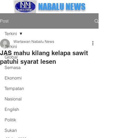
NABALU NEWS
Post
Terkini
Wartawan Nabalu News
Terkini
JAS mahu kilang kelapa sawit
Global
patuhi syarat lesen
Semasa
Ekonomi
Tempatan
Nasional
English
Politik
Sukan