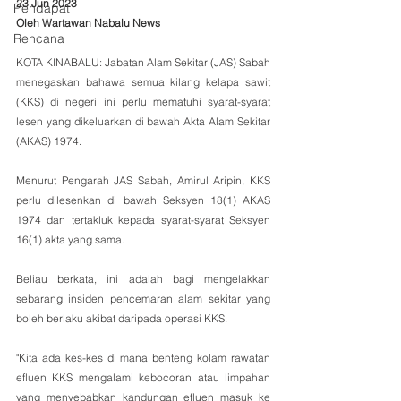
23 Jun 2023
Pendapat
Oleh Wartawan Nabalu News 
Rencana
KOTA KINABALU: Jabatan Alam Sekitar (JAS) Sabah 
menegaskan bahawa semua kilang kelapa sawit 
(KKS) di negeri ini perlu mematuhi syarat-syarat 
lesen yang dikeluarkan di bawah Akta Alam Sekitar 
(AKAS) 1974.
Menurut Pengarah JAS Sabah, Amirul Aripin, KKS 
perlu dilesenkan di bawah Seksyen 18(1) AKAS 
1974 dan tertakluk kepada syarat-syarat Seksyen 
16(1) akta yang sama.
Beliau berkata, ini adalah bagi mengelakkan 
sebarang insiden pencemaran alam sekitar yang 
boleh berlaku akibat daripada operasi KKS.
"Kita ada kes-kes di mana benteng kolam rawatan 
efluen KKS mengalami kebocoran atau limpahan 
yang menyebabkan kandungan efluen masuk ke 