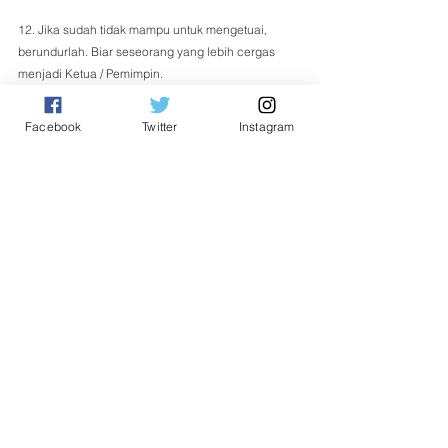
12. Jika sudah tidak mampu untuk mengetuai, 
berundurlah. Biar seseorang yang lebih cergas 
menjadi Ketua / Pemimpin. 
Facebook
Twitter
Instagram
Ewon Benedick
Naib Presiden UPKO
ADUN Kadamaian
Pendapat
See All
Related Posts