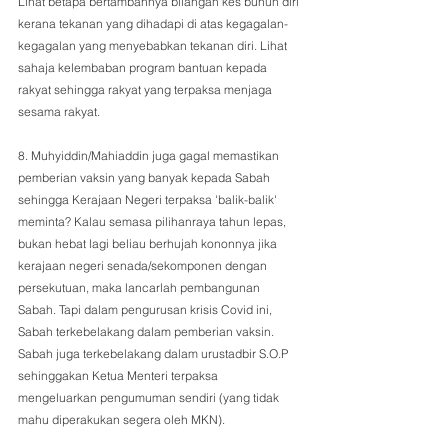
Lihat betapa bertambahnya bilangan kes bunuh diri 
kerana tekanan yang dihadapi di atas kegagalan-
kegagalan yang menyebabkan tekanan diri. Lihat 
sahaja kelembaban program bantuan kepada 
rakyat sehingga rakyat yang terpaksa menjaga 
sesama rakyat.
8. Muhyiddin/Mahiaddin juga gagal memastikan 
pemberian vaksin yang banyak kepada Sabah 
sehingga Kerajaan Negeri terpaksa 'balik-balik' 
meminta? Kalau semasa pilihanraya tahun lepas, 
bukan hebat lagi beliau berhujah kononnya jika 
kerajaan negeri senada/sekomponen dengan 
persekutuan, maka lancarlah pembangunan 
Sabah. Tapi dalam pengurusan krisis Covid ini, 
Sabah terkebelakang dalam pemberian vaksin. 
Sabah juga terkebelakang dalam urustadbir S.O.P 
sehinggakan Ketua Menteri terpaksa 
mengeluarkan pengumuman sendiri (yang tidak 
mahu diperakukan segera oleh MKN).