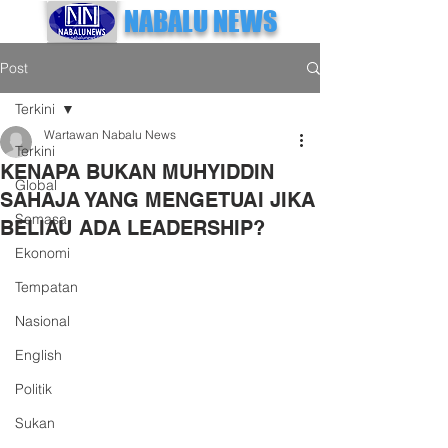
NABALU NEWS
Post
Terkini
Wartawan Nabalu News
Terkini
KENAPA BUKAN MUHYIDDIN
Global
SAHAJA YANG MENGETUAI JIKA
Semasa
BELIAU ADA LEADERSHIP?
Ekonomi
Tempatan
Nasional
English
Politik
Sukan