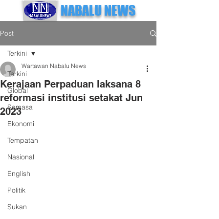
NABALU NEWS
Post
Terkini
Wartawan Nabalu News
Terkini
Kerajaan Perpaduan laksana 8
Global
reformasi institusi setakat Jun
Semasa
2023
Ekonomi
Tempatan
Nasional
English
Politik
Sukan