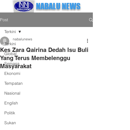
NABALU NEWS
Post
Terkini
nabalunews
Terkini
Kes Zara Qairina Dedah Isu Buli
Global
Yang Terus Membelenggu
Semasa
Masyarakat
Ekonomi
Tempatan
Nasional
English
Politik
Sukan