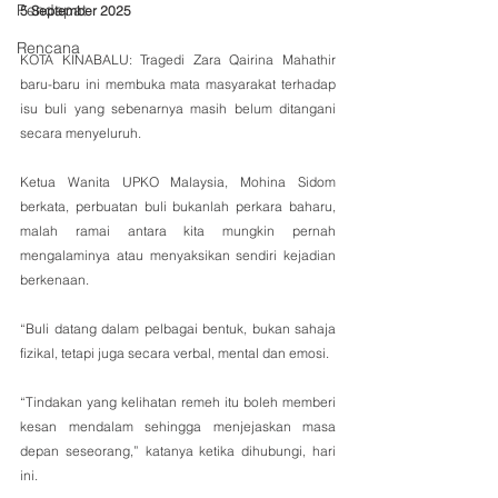
Pendapat
5 September 2025
Rencana
KOTA KINABALU: Tragedi Zara Qairina Mahathir 
baru-baru ini membuka mata masyarakat terhadap 
isu buli yang sebenarnya masih belum ditangani 
secara menyeluruh.
Ketua Wanita UPKO Malaysia, Mohina Sidom 
berkata, perbuatan buli bukanlah perkara baharu, 
malah ramai antara kita mungkin pernah 
mengalaminya atau menyaksikan sendiri kejadian 
berkenaan.
“Buli datang dalam pelbagai bentuk, bukan sahaja 
fizikal, tetapi juga secara verbal, mental dan emosi.
“Tindakan yang kelihatan remeh itu boleh memberi 
kesan mendalam sehingga menjejaskan masa 
depan seseorang,” katanya ketika dihubungi, hari 
ini.