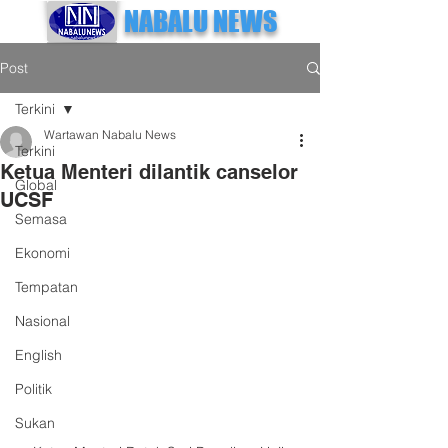
NABALU NEWS
Post
Terkini
Wartawan Nabalu News
Terkini
Ketua Menteri dilantik canselor
Global
UCSF
Semasa
Ekonomi
Tempatan
Nasional
English
Politik
Sukan