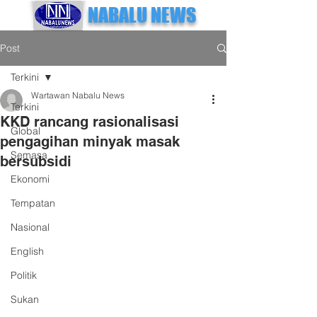
NABALU NEWS
Post
Terkini
Wartawan Nabalu News
Terkini
KKD rancang rasionalisasi
Global
pengagihan minyak masak
Semasa
bersubsidi
Ekonomi
Tempatan
Nasional
English
Politik
Sukan