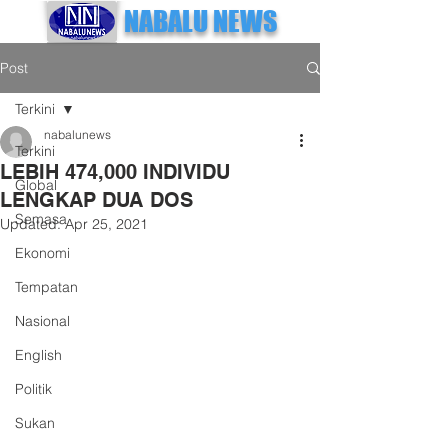
NABALU NEWS
Post
Terkini
nabalunews
Terkini
LEBIH 474,000 INDIVIDU
Global
LENGKAP DUA DOS
Semasa
Updated:
Apr 25, 2021
Ekonomi
Tempatan
Nasional
English
Politik
Sukan