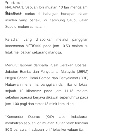
Pendapat
NABAWAN: Sebuah lori muatan 10 tan mengalami 
Rencana
kebakaran serius di bahagian hadapan dalam 
insiden yang berlaku di Kampung Saupi, Jalan 
Sepulut malam semalam. 
Kejadian yang dilaporkan melalui panggilan 
kecemasan MERS999 pada jam 10.53 malam itu 
tidak melibatkan sebarang mangsa.
Menurut laporan daripada Pusat Gerakan Operasi, 
Jabatan Bomba dan Penyelamat Malaysia (JBPM) 
Negeri Sabah, Balai Bomba dan Penyelamat (BBP) 
Nabawan menerima panggilan dan tiba di lokasi 
sejauh 12 kilometer pada jam 11.15 malam, 
sebelum operasi berjaya dikawal sepenuhnya pada 
jam 1.00 pagi dan tamat 13 minit kemudian.
“Komander Operasi (K/O) lapor kebakaran 
melibatkan sebuah lori muatan 10 tan telah terbakar 
80% bahagian hadapan lori,” jelas kenyataan itu.