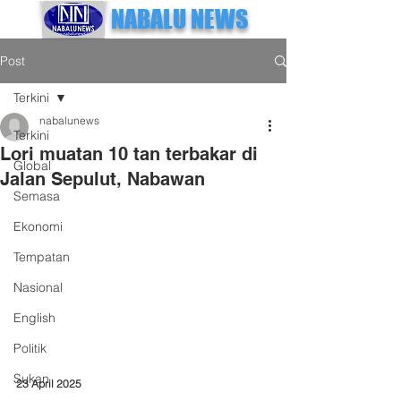
NABALU NEWS
Post
Terkini
nabalunews
Terkini
Lori muatan 10 tan terbakar di
Global
Jalan Sepulut, Nabawan
Semasa
Ekonomi
Tempatan
Nasional
English
Politik
Sukan
23 April 2025 